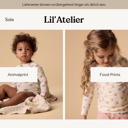
Lieferzeiten können vorübergehend länger als üblich sein.
Sale
anner-la-lilatelier-animal-
w7-plp-catbanner-la-lilatel
n2
print-region3
Animalprint
Food-Prints