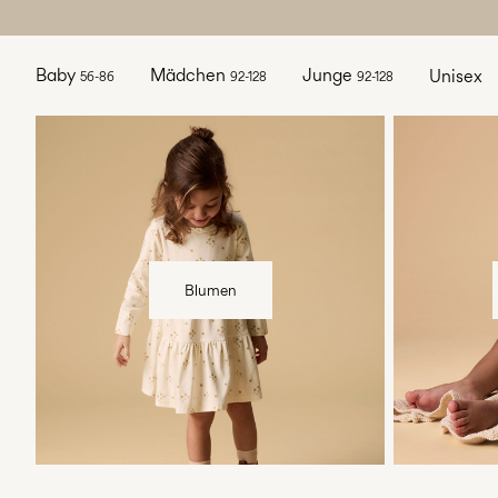
Baby
Mädchen
Junge
Unisex
56-86
92-128
92-128
w7-plp-catbanner-la-lilatelier-flower-
w7-plp-catb
print-region1
print-regio
Blumen