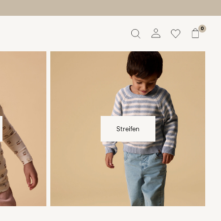
0
ier-food-
w7-plp-catbanner-la-lilatelier-stripes-
Übersicht
print-region4
Bestellungen
Profil
Wunschliste
Ich brauche Hilfe
Abmelden
Streifen