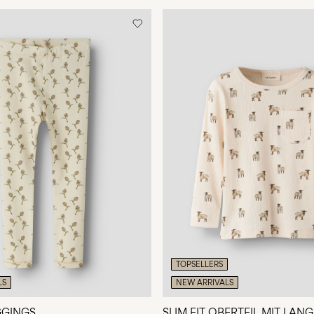
TOPSELLERS
LS
NEW ARRIVALS
EGGINGS
SLIM FIT OBERTEIL MIT LA