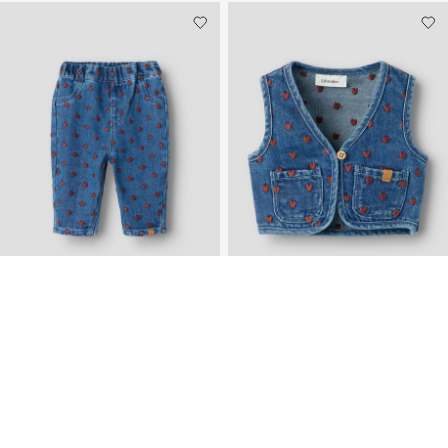
NEW ARRIVALS
NEW ARRIVALS
STICKEREI LOOSE FIT
STICKEREI JEANSWESTE
JEANS
€ 29,99
€ 34,99