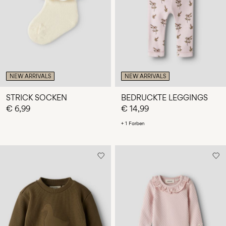
du
Fragen?
Über
uns
Luxemburg
NEW ARRIVALS
NEW ARRIVALS
/
Deutsch
STRICK SOCKEN
BEDRUCKTE LEGGINGS
€ 6,99
€ 14,99
+ 1 Farben