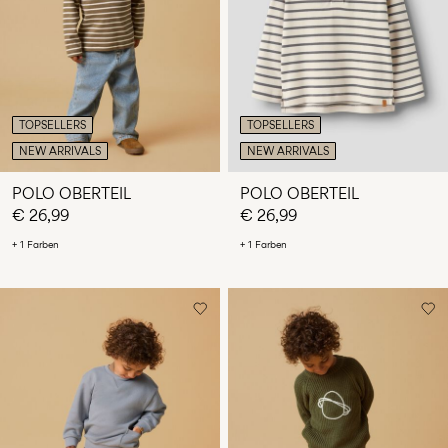
du
Fragen?
Über
uns
TOPSELLERS
TOPSELLERS
Luxemburg
NEW ARRIVALS
NEW ARRIVALS
/
Deutsch
POLO OBERTEIL
POLO OBERTEIL
€ 26,99
€ 26,99
+ 1 Farben
+ 1 Farben