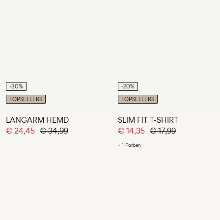
-30%
-20%
TOPSELLERS
TOPSELLERS
LANGARM HEMD
SLIM FIT T-SHIRT
€ 24,45
€ 34,99
€ 14,35
€ 17,99
+ 1 Farben
Du hast 24 von 81 Artikeln angesehen.
MEHR LADEN