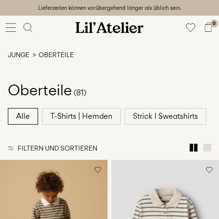
Lieferzeiten können vorübergehend länger als üblich sein.
Baby
56-86
0
Mädchen
92-128
JUNGE
OBERTEILE
Junge
92-128
Unisex
Oberteile
(81)
Sale
Alle
T-Shirts | Hemden
Strick I Sweatshirts
Beach
ready
FILTERN UND SORTIEREN
56-
128
Anmelden
Hast