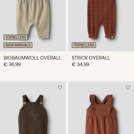
du
Fragen?
Über
uns
TOPSELLERS
Luxemburg
NEW ARRIVALS
TOPSELLERS
/
Deutsch
BIOBAUMWOLL OVERALL
STRICK OVERALL
€ 36,99
€ 34,99