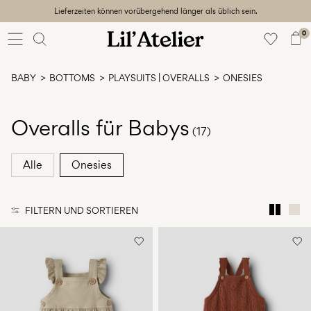
Lieferzeiten können vorübergehend länger als üblich sein.
Baby
56-86
0
Mädchen
92-128
BABY
BOTTOMS
PLAYSUITS | OVERALLS
ONESIES
Junge
92-128
Unisex
Overalls für Babys
(17)
Sale
Alle
Onesies
Beach
ready
FILTERN UND SORTIEREN
56-
128
Anmelden
Hast