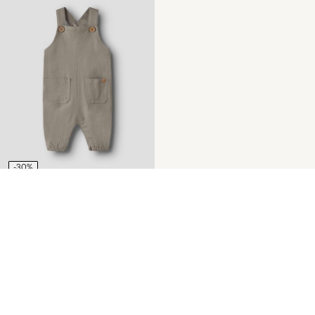
-30%
BIO-BAUMWOLL
OVERALL
€ 25,85
€ 36,99