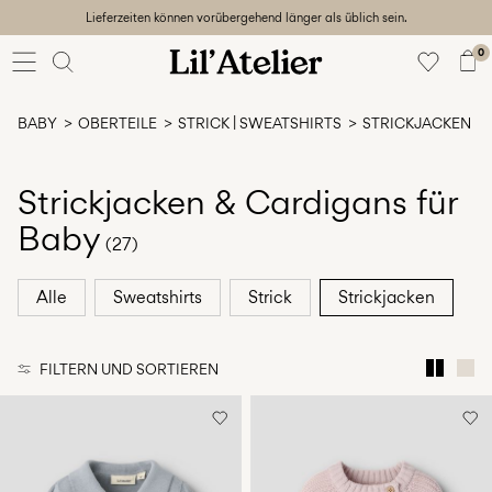
Lieferzeiten können vorübergehend länger als üblich sein.
Baby
56-86
0
Mädchen
92-128
BABY
OBERTEILE
STRICK | SWEATSHIRTS
STRICKJACKEN
Junge
92-128
Unisex
Strickjacken & Cardigans für
Baby
Sale
(27)
Beach
Alle
Sweatshirts
Strick
Strickjacken
ready
56-
128
FILTERN UND SORTIEREN
Anmelden
Hast