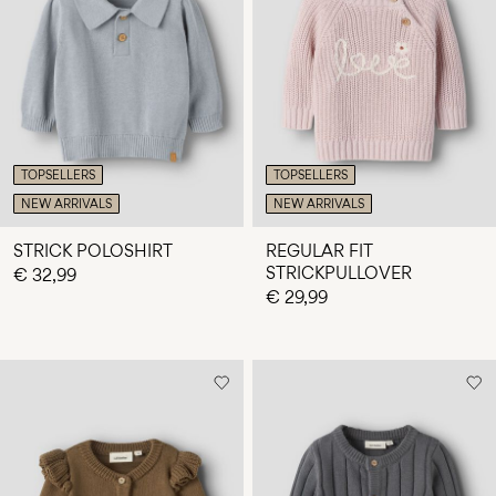
du
Fragen?
Über
uns
Luxemburg
TOPSELLERS
TOPSELLERS
/
NEW ARRIVALS
NEW ARRIVALS
Deutsch
STRICK POLOSHIRT
REGULAR FIT
STRICKPULLOVER
€ 32,99
€ 29,99