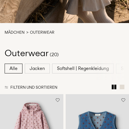
du
Fragen?
Über
uns
MÄDCHEN
OUTERWEAR
Luxemburg
/
Outerwear
Deutsch
(20)
Alle
Jacken
Softshell | Regenkleidung
Sch
FILTERN UND SORTIEREN