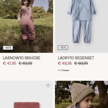
-40%
-30%
LASNOW10 SKIHOSE
LADRY10 REGENSET
€ 41,95
€ 69,99
€ 48,95
€ 69,99
+ 1 Farben