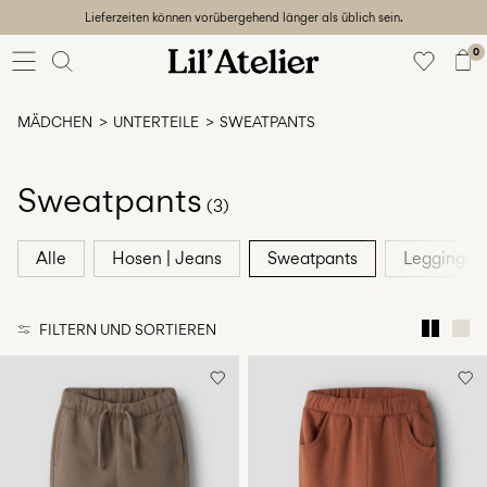
Lieferzeiten können vorübergehend länger als üblich sein.
Baby
56-86
0
Mädchen
92-128
MÄDCHEN
UNTERTEILE
SWEATPANTS
Junge
92-128
Unisex
Sweatpants
(3)
Sale
Alle
Hosen | Jeans
Sweatpants
Leggings
Beach
ready
FILTERN UND SORTIEREN
56-
128
Anmelden
Hast