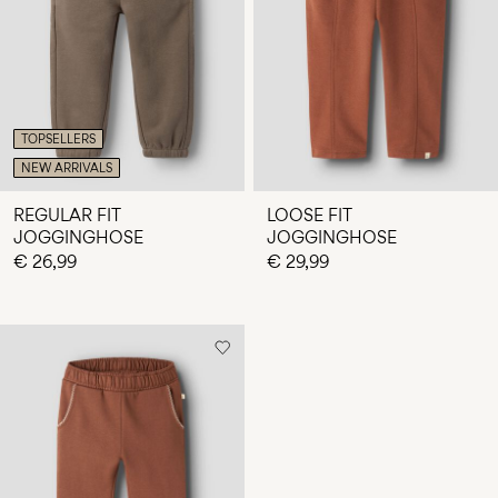
du
Fragen?
Über
uns
TOPSELLERS
Luxemburg
NEW ARRIVALS
/
Deutsch
REGULAR FIT
LOOSE FIT
JOGGINGHOSE
JOGGINGHOSE
€ 26,99
€ 29,99