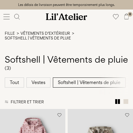
Les délais de livraison peuvent être temporairement plus longs.
Baby
56-86
0
Fille
92-128
FILLE
VÊTEMENTS D’EXTÉRIEUR
Garçon
SOFTSHELL | VÊTEMENTS DE PLUIE
92-128
Unisex
Softshell | Vêtements de pluie
Sale
(3)
Beach
Tout
Vestes
Softshell | Vêtements de pluie
ready
56-
128
FILTRER ET TRIER
Connectez-
vous