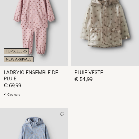
Des
questions
?
À
propos
de
nous
TOPSELLERS
NEW ARRIVALS
Luxembourg
/
LADRY10 ENSEMBLE DE
PLUIE VESTE
français
PLUIE
€ 54,99
€ 69,99
+1 Couleurs