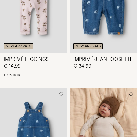
Des
questions
?
À
propos
de
NEW ARRIVALS
NEW ARRIVALS
nous
IMPRIMÉ LEGGINGS
IMPRIMÉ JEAN LOOSE FIT
Luxembourg
€ 14,99
€ 34,99
/
+1 Couleurs
français