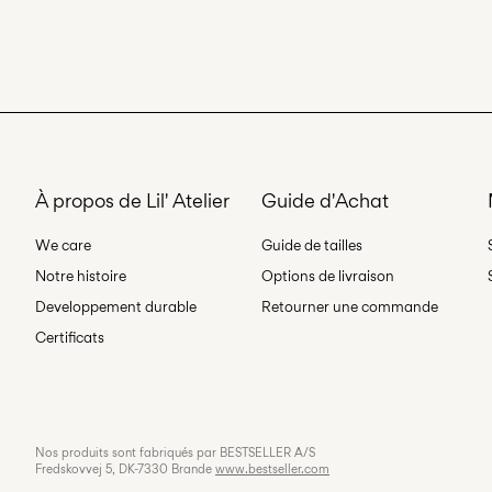
À propos de Lil' Atelier
Guide d'Achat
We care
Guide de tailles
Notre histoire
Options de livraison
Developpement durable
Retourner une commande
Certificats
Nos produits sont fabriqués par BESTSELLER A/S
Fredskovvej 5, DK-7330 Brande
www.bestseller.com