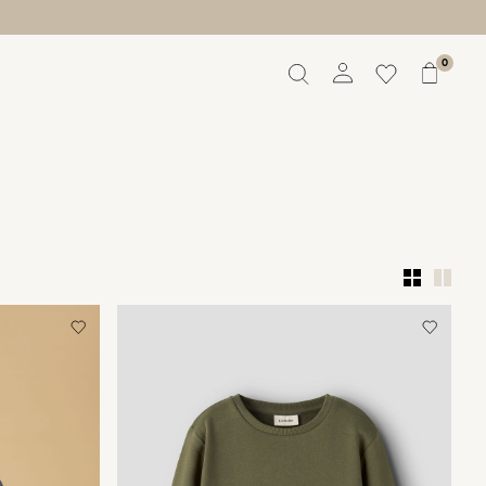
0
Aperçu
Commandes
Profil
Liste de souhaits
Aide
Déconnexion