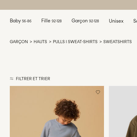
Baby
Fille
Garçon
Unisex
S
56-86
92-128
92-128
GARÇON
HAUTS
PULLS I SWEAT-SHIRTS
SWEATSHIRTS
FILTRER ET TRIER