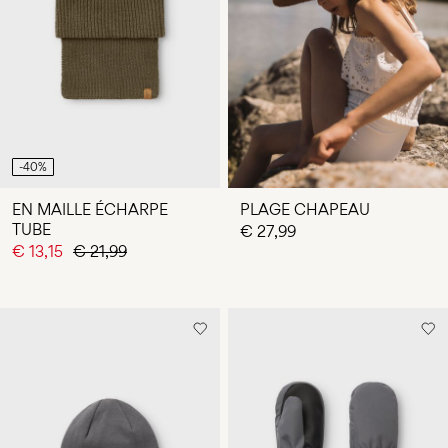
Des
questions
?
À
propos
de
nous
-40%
Luxembourg
EN MAILLE ÉCHARPE
PLAGE CHAPEAU
/
TUBE
€ 27,99
français
€ 13,15
€ 21,99