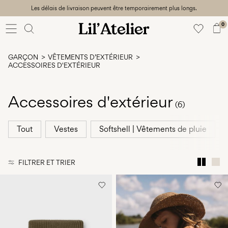
Les délais de livraison peuvent être temporairement plus longs.
Baby
56-86
0
Fille
92-128
GARÇON
VÊTEMENTS D’EXTÉRIEUR
Garçon
ACCESSOIRES D'EXTÉRIEUR
92-128
Unisex
Accessoires d'extérieur
(6)
Sale
Tout
Vestes
Softshell | Vêtements de pluie
Beach
ready
56-
FILTRER ET TRIER
128
Connectez-
vous