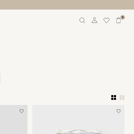
0
Aperçu
Commandes
Profil
Liste de souhaits
Aide
Déconnexion