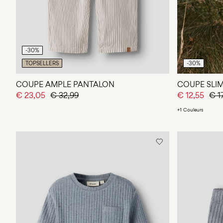
-30%
TOPSELLERS
-30%
COUPE AMPLE PANTALON
COUPE SLIM
€ 23,05
€ 32,99
€ 12,55
€ 1
+1 Couleurs