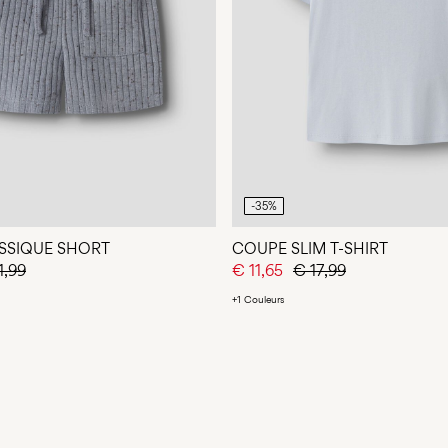
-35%
SSIQUE SHORT
COUPE SLIM T-SHIRT
1,99
€ 11,65
€ 17,99
+1 Couleurs
Vous avez vu 24 de 48 articles.
CHARGER SUIVANT