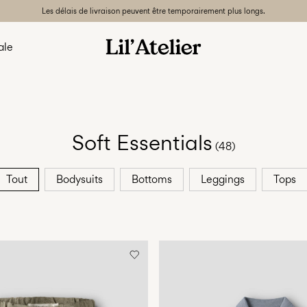
Les délais de livraison peuvent être temporairement plus longs.
ale
Soft Essentials
(48)
Tout
Bodysuits
Bottoms
Leggings
Tops