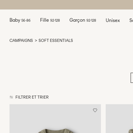
Baby
Fille
Garçon
Unisex
S
56-86
92-128
92-128
CAMPAIGNS
SOFT ESSENTIALS
FILTRER ET TRIER