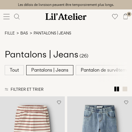
Les délais de livraison peuvent être temporairement plus longs.
Baby
56-86
0
Fille
92-128
FILLE
BAS
PANTALONS | JEANS
Garçon
92-128
Unisex
Pantalons | Jeans
(26)
Sale
Tout
Pantalons | Jeans
Pantalon de survêtemen
Beach
ready
FILTRER ET TRIER
56-
128
Connectez-
vous