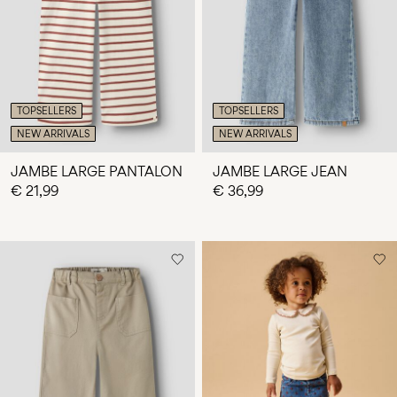
Des
questions
?
À
propos
TOPSELLERS
TOPSELLERS
de
NEW ARRIVALS
NEW ARRIVALS
nous
JAMBE LARGE PANTALON
JAMBE LARGE JEAN
Belgique
€ 21,99
€ 36,99
/
français