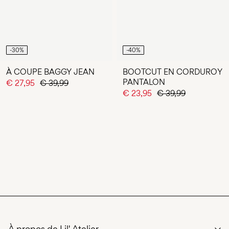
-30%
-40%
À COUPE BAGGY JEAN
BOOTCUT EN CORDUROY
PANTALON
€ 27,95
€ 39,99
€ 23,95
€ 39,99
Vous avez vu 24 de 26 articles.
CHARGER SUIVANT
À propos de Lil' Atelier