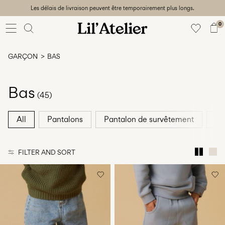
Les délais de livraison peuvent être temporairement plus longs.
Baby
56-86
0
Fille
92-128
GARÇON
BAS
Garçon
92-128
Unisex
Bas
(45)
Sale
All
Pantalons
Pantalon de survêtement
Sh
Beach
ready
FILTER AND SORT
56-
128
Sign
in