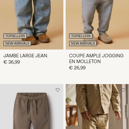
Any
questions?
About
Us
TOPSELLERS
TOPSELLERS
Belgique
NEW ARRIVALS
NEW ARRIVALS
/
français
JAMBE LARGE JEAN
COUPE AMPLE JOGGING
EN MOLLETON
€ 36,99
€ 26,99