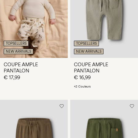
Des
questions
?
À
propos
de
TOPSELLERS
TOPSELLERS
nous
NEW ARRIVALS
NEW ARRIVALS
Belgique
COUPE AMPLE
COUPE AMPLE
/
PANTALON
PANTALON
français
€ 17,99
€ 16,99
+2 Couleurs