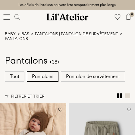
Les délais de livraison peuvent être temporairement plus longs.
Baby
56-86
0
Fille
92-128
BABY
BAS
PANTALONS | PANTALON DE SURVÊTEMENT
Garçon
PANTALONS
92-128
Unisex
Pantalons
(38)
Sale
Tout
Pantalons
Pantalon de survêtement
Beach
ready
56-
FILTRER ET TRIER
128
Connectez-
vous