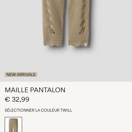
Des
questions
?
À
propos
de
nous
Belgique
/
français
NEW ARRIVALS
MAILLE PANTALON
€ 32,99
SÉLECTIONNER LA COULEUR
TWILL