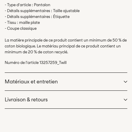
- Type d'article : Pantalon
- Détails supplémentaires : Taille ajustable
- Détails supplémentaires : Étiquette
- Tissu : maille plate
- Coupe classique
La matière principale de ce produit contient un minimum de 50 % de
coton biologique. Le matériau principal de ce produit contient un
minimum de 20 % de coton recyclé.
Numéro de l'article
13257259_Twill
Matériaux et entretien
Livraison & retours
Lavage en machine, demi-charge, essorage court à 40 °C
Ne pas blanchir
Livraison à domicile (bpost)
€ 4,95
Séchage en tambour interdit