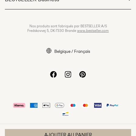
Conditions générales
Politique de confidentialité
Carrières
Nos produits sont fabriqués par BESTSELLER A/S
Cookies
Fredskovvej 5, DK-7330 Brande
www.bestseller.com
Paramètres des cookies
Déclaration d’accessibilité
Belgique / Français
AJOUTER AU PANIER