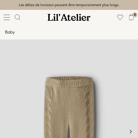
Les délais de livraison peuvent être temporairement plus longs.
Baby
56-86
0
Fille
92-128
Baby
Garçon
92-128
Unisex
Sale
Beach
ready
56-
128
Connectez-
vous