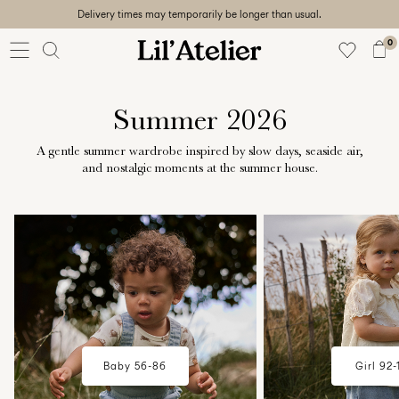
Delivery times may temporarily be longer than usual.
Baby
56-86
0
Girl
92-128
Boy
Summer 2026
92-128
Unisex
A gentle summer wardrobe inspired by slow days, seaside air,
and nostalgic moments at the summer house.
Sale
w18-plp-catbanner-la-lilatelier-
w18-plp-catbanner-l
Beach
baby-campaign-summerhouse-
mini-girl-campaig
ready
edit-region1
summerhouse-edit
56-
128
Iniciar
Baby 56-86
Girl 92-
sesión