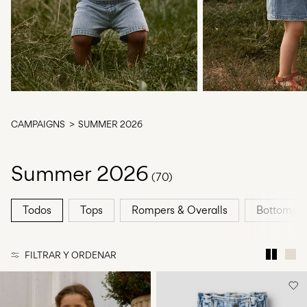
¿Preguntas?
Sobre
nosotros
España
/
español
CAMPAIGNS
SUMMER 2026
Summer 2026
(70)
Todos
Tops
Rompers & Overalls
Bottoms
FILTRAR Y ORDENAR