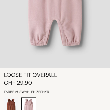
du
Fragen?
Über
uns
Schweiz
/
Deutsch
LOOSE FIT OVERALL
CHF 29,90
FARBE AUSWÄHLEN
ZEPHYR