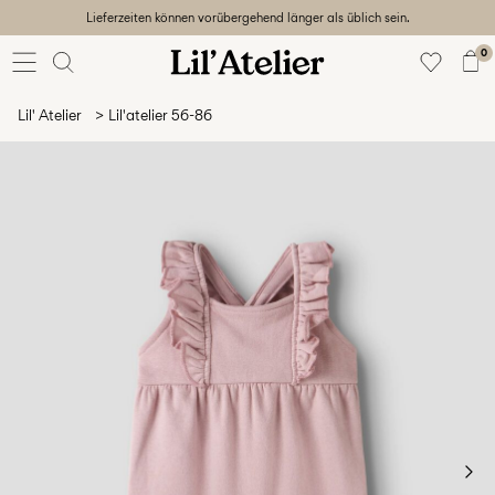
Lieferzeiten können vorübergehend länger als üblich sein.
Baby
56-86
0
Mädchen
92-128
Lil' Atelier
Lil'atelier 56-86
Junge
92-128
Unisex
Sale
Beach
ready
56-
128
Anmelden
Hast