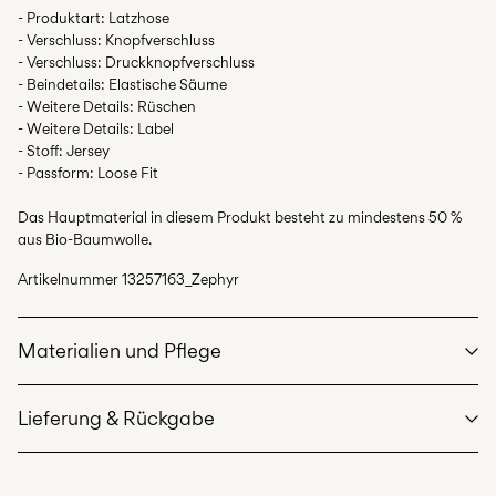
- Produktart: Latzhose
- Verschluss: Knopfverschluss
- Verschluss: Druckknopfverschluss
- Beindetails: Elastische Säume
- Weitere Details: Rüschen
- Weitere Details: Label
- Stoff: Jersey
- Passform: Loose Fit
Das Hauptmaterial in diesem Produkt besteht zu mindestens 50 %
aus Bio-Baumwolle.
Artikelnummer
13257163_Zephyr
Materialien und Pflege
Lieferung & Rückgabe
Maschinenwäsche bei max. 40 °C im Schonwaschgang
Nicht bleichen
Lieferung nach Hause (SwissPost Priority)
CHF 6,95