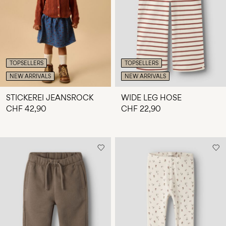
du
Fragen?
Über
uns
TOPSELLERS
TOPSELLERS
Schweiz
NEW ARRIVALS
NEW ARRIVALS
/
Deutsch
STICKEREI JEANSROCK
WIDE LEG HOSE
CHF 42,90
CHF 22,90