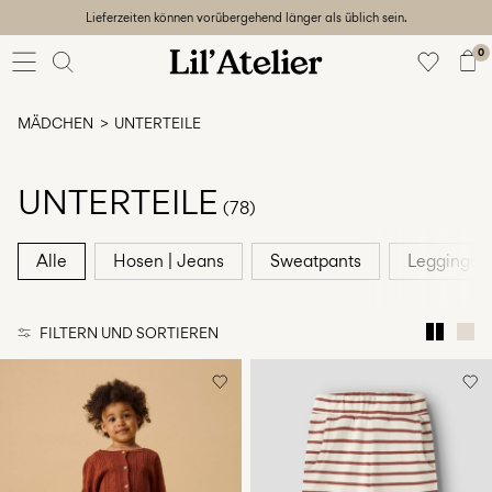
Lieferzeiten können vorübergehend länger als üblich sein.
Baby
56-86
0
Mädchen
92-128
MÄDCHEN
UNTERTEILE
Junge
92-128
Unisex
UNTERTEILE
(78)
Sale
Alle
Hosen | Jeans
Sweatpants
Leggings
Beach
ready
FILTERN UND SORTIEREN
56-
128
Anmelden
Hast