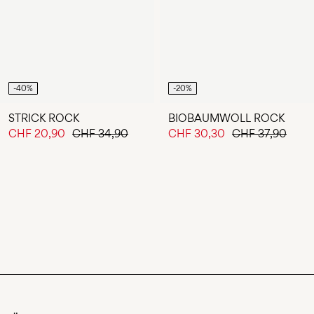
-40%
-20%
STRICK ROCK
BIOBAUMWOLL ROCK
CHF 20,90
CHF 34,90
CHF 30,30
CHF 37,90
Du hast 24 von 78 Artikeln angesehen.
MEHR LADEN