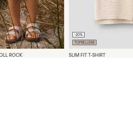
-20%
TOPSELLERS
OLL ROCK
SLIM FIT T-SHIRT
CHF 37,90
CHF 14,30
CHF 17,90
+ 1 Farben