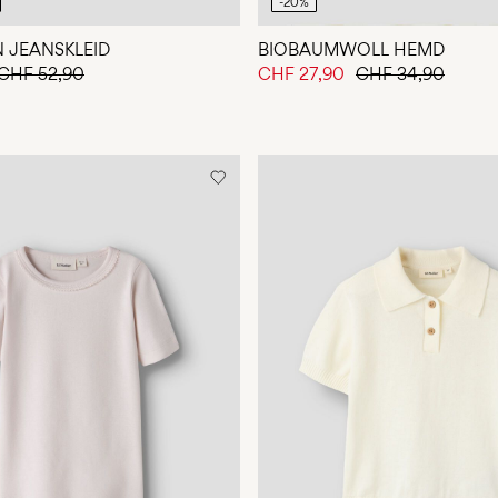
-20%
N JEANSKLEID
BIOBAUMWOLL HEMD
CHF 52,90
CHF 27,90
CHF 34,90