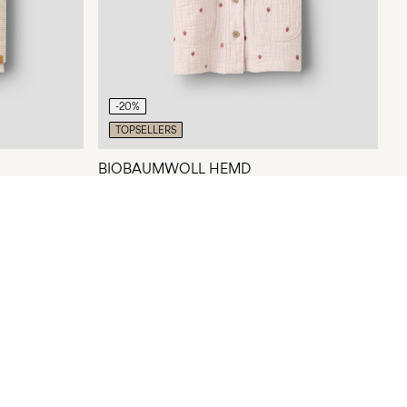
-20%
TOPSELLERS
BIOBAUMWOLL HEMD
CHF 31,90
CHF 39,90