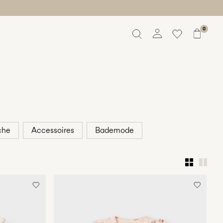
0
Übersicht
Bestellungen
Profil
Wunschliste
Ich brauche Hilfe
Abmelden
che
Accessoires
Bademode