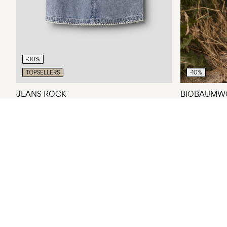
-30%
TOPSELLERS
-10%
JEANS ROCK
BIOBAUMW
CHF 27,90
CHF 39,90
CHF 34,10