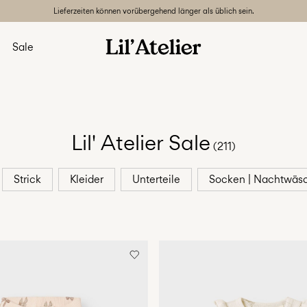
Lieferzeiten können vorübergehend länger als üblich sein.
Sale
Lil' Atelier Sale
(211)
Strick
Kleider
Unterteile
Socken | Nachtwäs