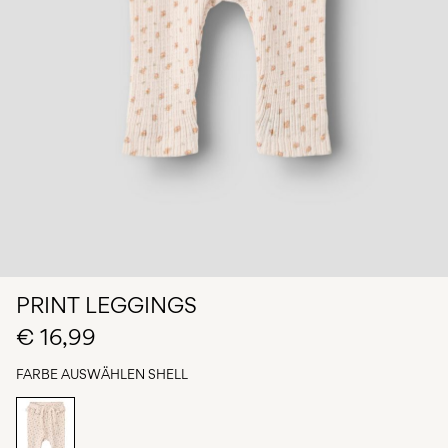
du
Fragen?
Über
uns
Österreich
/
Deutsch
PRINT LEGGINGS
€ 16,99
FARBE AUSWÄHLEN
SHELL