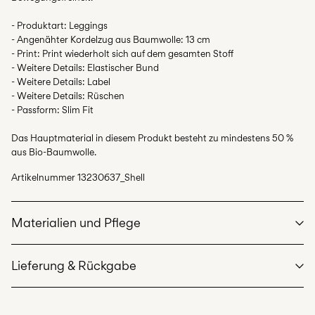
- Produktart: Leggings
- Angenähter Kordelzug aus Baumwolle: 13 cm
- Print: Print wiederholt sich auf dem gesamten Stoff
- Weitere Details: Elastischer Bund
- Weitere Details: Label
- Weitere Details: Rüschen
- Passform: Slim Fit
Das Hauptmaterial in diesem Produkt besteht zu mindestens 50 %
aus Bio-Baumwolle.
Artikelnummer
13230637_Shell
Materialien und Pflege
Lieferung & Rückgabe
Maschinenwäsche bei max. 40 °C im Schonwaschgang
Nicht bleichen
Lieferung nach Hause (Post AT)
€ 4,95