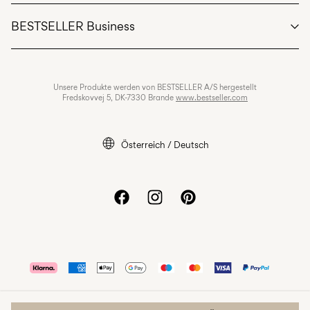
Kundendienst
BESTSELLER Business
Allgemeine Geschäftsbedingungen
Datenschutzrichtlinien
Jobs & karriere
Unsere Produkte werden von BESTSELLER A/S hergestellt
Cookie-richtlinie
Fredskovvej 5, DK-7330 Brande
www.bestseller.com
Cookie-einstellungen
Impressum
Österreich / Deutsch
Erklärung zur Barrierefreiheit