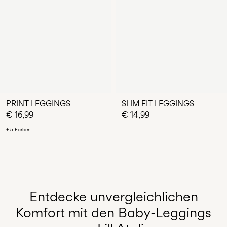
PRINT LEGGINGS
SLIM FIT LEGGINGS
€ 16,99
€ 14,99
+ 5 Farben
Du hast 24 von 51 Artikeln angesehen.
Entdecke unvergleichlichen
MEHR LADEN
Komfort mit den Baby-Leggings