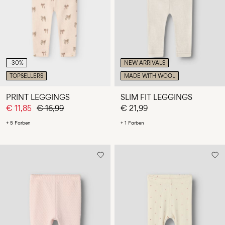
du
Fragen?
Über
uns
-30%
NEW ARRIVALS
Österreich
TOPSELLERS
MADE WITH WOOL
/
Deutsch
PRINT LEGGINGS
SLIM FIT LEGGINGS
€ 11,85
€ 16,99
€ 21,99
+ 5 Farben
+ 1 Farben