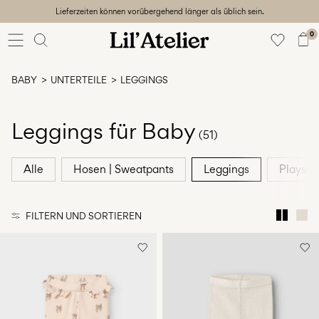
Lieferzeiten können vorübergehend länger als üblich sein.
Baby
56-86
0
Mädchen
92-128
BABY
UNTERTEILE
LEGGINGS
Junge
92-128
Unisex
Leggings für Baby
(51)
Sale
Alle
Hosen | Sweatpants
Leggings
Playsuit
Beach
ready
FILTERN UND SORTIEREN
56-
128
Anmelden
Hast