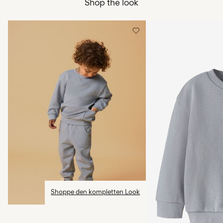
Shop the look
Ab
€ 69,90
kostenlos
Bügeleisen auf mittlerer Hitze.
Nicht chemisch reinigen
Lieferoptionen
Hängend trocknen
Rückgabe & Umtausch
Shoppe den kompletten Look