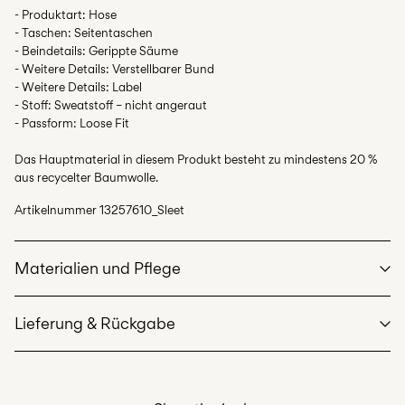
- Produktart: Hose
- Taschen: Seitentaschen
- Beindetails: Gerippte Säume
- Weitere Details: Verstellbarer Bund
- Weitere Details: Label
- Stoff: Sweatstoff – nicht angeraut
- Passform: Loose Fit
Das Hauptmaterial in diesem Produkt besteht zu mindestens 20 %
aus recycelter Baumwolle.
Artikelnummer
13257610_Sleet
Materialien und Pflege
Lieferung & Rückgabe
Maschinenwäsche bei max. 40 °C im Schonwaschgang
Nicht bleichen
Lieferung nach Hause (Post AT)
€ 4,95
Nicht im Wäschetrockner trocknen