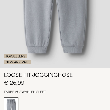
du
Fragen?
Über
uns
Österreich
/
Deutsch
TOPSELLERS
NEW ARRIVALS
LOOSE FIT JOGGINGHOSE
€ 26,99
FARBE AUSWÄHLEN
SLEET