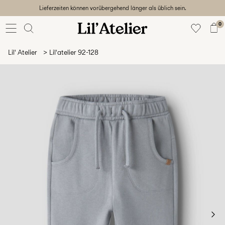
Lieferzeiten können vorübergehend länger als üblich sein.
Baby
56-86
0
Mädchen
92-128
Lil' Atelier
Lil'atelier 92-128
Junge
92-128
Unisex
Sale
Beach
ready
56-
128
Anmelden
Hast