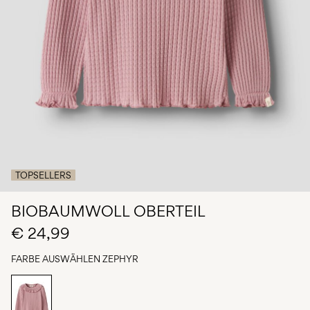
du
Fragen?
Über
uns
Österreich
/
Deutsch
TOPSELLERS
BIOBAUMWOLL OBERTEIL
€ 24,99
FARBE AUSWÄHLEN
ZEPHYR