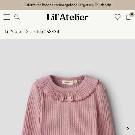
Lieferzeiten können vorübergehend länger als üblich sein.
Baby
56-86
0
Mädchen
92-128
Lil' Atelier
Lil'atelier 92-128
Junge
92-128
Unisex
Sale
Beach
ready
56-
128
Anmelden
Hast