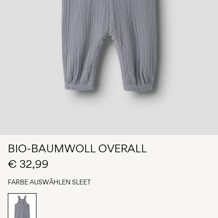
du
Fragen?
Über
uns
Österreich
/
Deutsch
BIO-BAUMWOLL OVERALL
€ 32,99
FARBE AUSWÄHLEN
SLEET