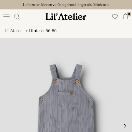
Lieferzeiten können vorübergehend länger als üblich sein.
Baby
56-86
0
Mädchen
92-128
Lil' Atelier
Lil'atelier 56-86
Junge
92-128
Unisex
Sale
Beach
ready
56-
128
Anmelden
Hast