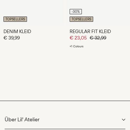
-30%
TOPSELLERS
TOPSELLERS
DENIM KLEID
REGULAR FIT KLEID
€ 39,99
€ 23,05
€ 32,99
+1 Colours
You have seen 24 of 48 articles.
LOAD NEXT
Über Lil' Atelier