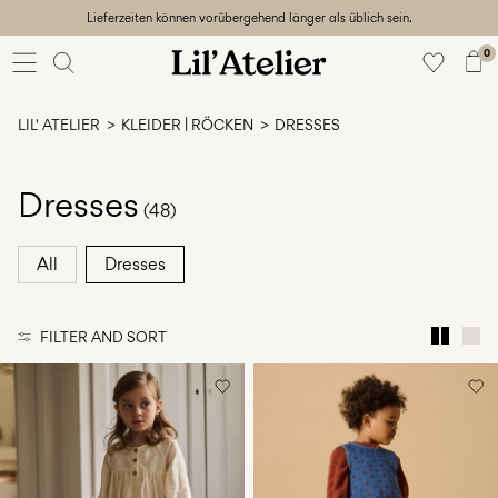
Lieferzeiten können vorübergehend länger als üblich sein.
Baby
56-86
0
Mädchen
92-128
LIL' ATELIER
KLEIDER | RÖCKEN
DRESSES
Junge
92-128
Unisex
Dresses
(48)
Sale
All
Dresses
Beach
ready
FILTER AND SORT
56-
128
Sign
in