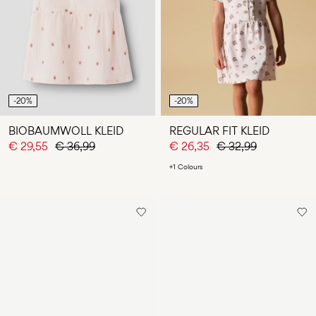
-20%
-20%
BIOBAUMWOLL KLEID
REGULAR FIT KLEID
€ 29,55
€ 36,99
€ 26,35
€ 32,99
+1 Colours