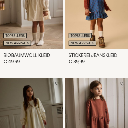
Any
questions?
About
Us
TOPSELLERS
TOPSELLERS
Österreich
NEW ARRIVALS
NEW ARRIVALS
/
Deutsch
BIOBAUMWOLL KLEID
STICKEREI JEANSKLEID
€ 49,99
€ 39,99