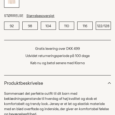
STØRRELSE
Størrelsesoversigt
92
98
104
110
116
122/128
Gratis levering over DKK 499
Udvidet returneringsperiode på 100 dage
Køb nu og betal senere med Klarna
Produktbeskrivelse
Sammensæt det perfekte outfit til dit barn med
beklædningsgenstande til hverdag af høj kvalitet og skab et
komfortabelt og trendy look. Jersey er et let og elastisk materiale
med en blød overflade og inderside, der giver en komfortabel følelse
og bevægelsesfrihed.