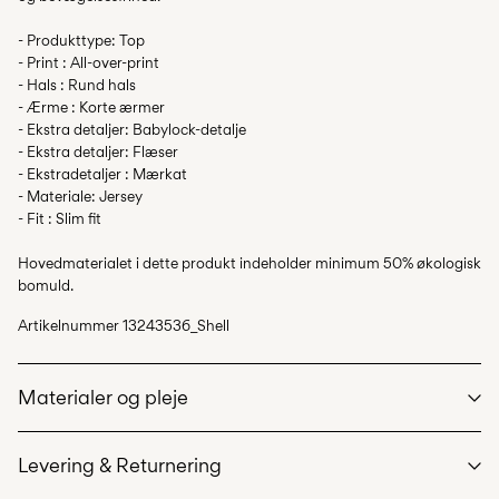
- Produkttype: Top
- Print : All-over-print
- Hals : Rund hals
- Ærme : Korte ærmer
- Ekstra detaljer: Babylock-detalje
- Ekstra detaljer: Flæser
- Ekstradetaljer : Mærkat
- Materiale: Jersey
- Fit : Slim fit
Hovedmaterialet i dette produkt indeholder minimum 50% økologisk
bomuld.
Artikelnummer
13243536_Shell
Materialer og pleje
Levering & Returnering
Maskinvask på maks 40°C på skånsom vask