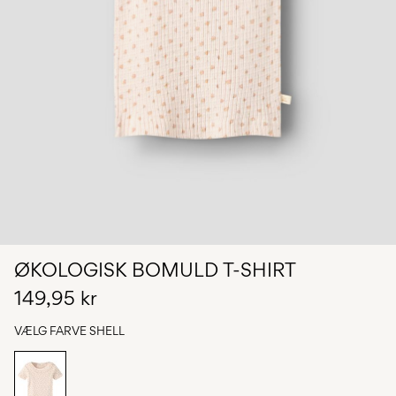
Har
du
spørgsmål?
Om
os
Danmark
/
dansk
ØKOLOGISK BOMULD T-SHIRT
149,95 kr
VÆLG FARVE
SHELL