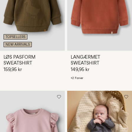
Har
du
spørgsmål?
Om
os
TOPSELLERS
NEW ARRIVALS
Danmark
/
LØS PASFORM
LANGÆRMET
dansk
SWEATSHIRT
SWEATSHIRT
159,95 kr
149,95 kr
+2 Farver