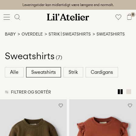
Leveringstider kan midlertidigt være længere end normalt.
Baby
56-86
0
Pige
92-128
BABY
OVERDELE
STRIK | SWEATSHIRTS
SWEATSHIRTS
Dreng
92-128
Unisex
Sweatshirts
(7)
Udsalg
Alle
Sweatshirts
Strik
Cardigans
Beach
ready
FILTRER OG SORTÉR
56-
128
Log
ind