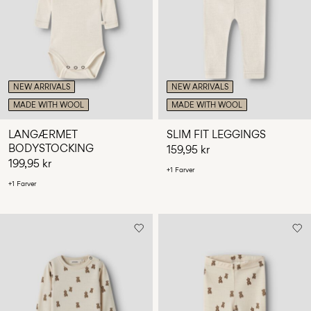
Har
du
spørgsmål?
Om
os
NEW ARRIVALS
NEW ARRIVALS
MADE WITH WOOL
MADE WITH WOOL
Danmark
/
LANGÆRMET
SLIM FIT LEGGINGS
dansk
BODYSTOCKING
159,95 kr
199,95 kr
+1 Farver
+1 Farver