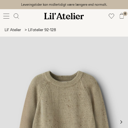
Leveringstider kan midlertidigt være længere end normalt.
Baby
56-86
0
Pige
92-128
Lil' Atelier
Lil'atelier 92-128
Dreng
92-128
Unisex
Udsalg
Beach
ready
56-
128
Log
ind