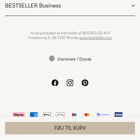
BESTSELLER Business
Handelsbetingelser
Fortrolighedspolitik
Job & Karriere
Vores produkter er fremstillet af BESTSELLER A/S
Cookiepolitik
Fredskovvej 5, DK-7330 Brande
www.bestseller.com
Cookie settings
Tilgængelighedserklæring
Danmark / Dansk
FØJ TIL KURV