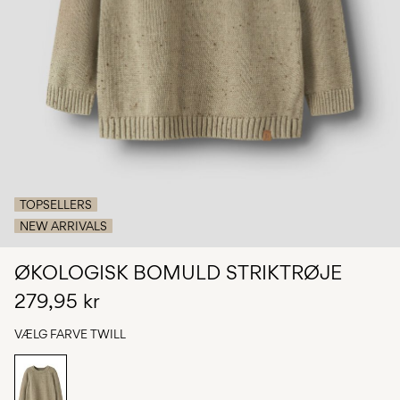
Har
du
spørgsmål?
Om
os
Danmark
/
dansk
TOPSELLERS
NEW ARRIVALS
ØKOLOGISK BOMULD STRIKTRØJE
279,95 kr
VÆLG FARVE
TWILL