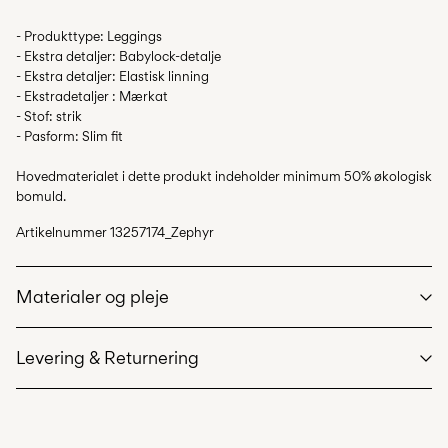
- Produkttype: Leggings
- Ekstra detaljer: Babylock-detalje
- Ekstra detaljer: Elastisk linning
- Ekstradetaljer : Mærkat
- Stof: strik
- Pasform: Slim fit
Hovedmaterialet i dette produkt indeholder minimum 50% økologisk
bomuld.
Artikelnummer
13257174_Zephyr
Materialer og pleje
Levering & Returnering
Maskinvask på maks 40°C på skånsom vask
Må ikke bleges
Hent ved service point (GLS)
29,00 kr
Må ikke tørretumbles