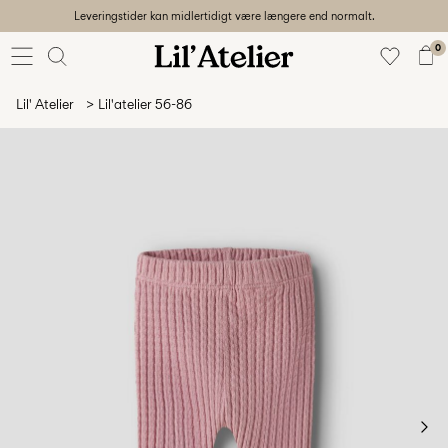
Leveringstider kan midlertidigt være længere end normalt.
Baby
56-86
0
Pige
92-128
Lil' Atelier
Lil'atelier 56-86
Dreng
92-128
Unisex
Udsalg
Beach
ready
56-
128
Log
ind