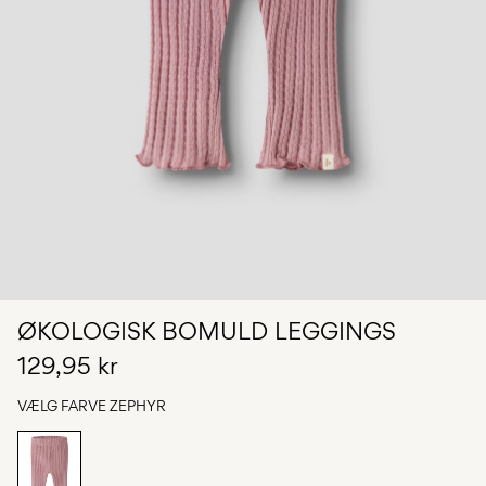
Har
du
spørgsmål?
Om
os
Danmark
/
dansk
ØKOLOGISK BOMULD LEGGINGS
129,95 kr
VÆLG FARVE
ZEPHYR