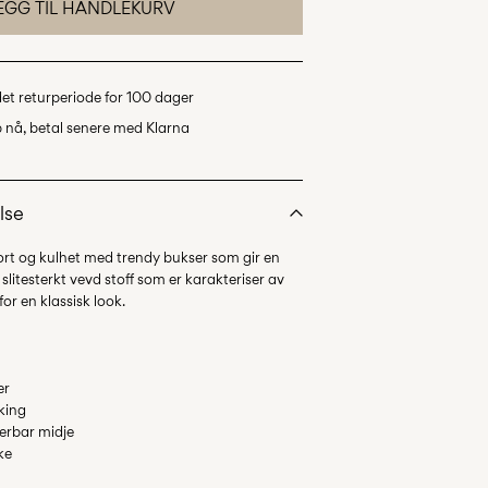
EGG TIL HANDLEKURV
det returperiode for 100 dager
 nå, betal senere med Klarna
lse
fort og kulhet med trendy bukser som gir en
t slitesterkt vevd stoff som er karakteriser av
er
king
terbar midje
ke