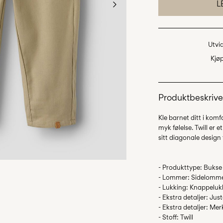
L
Utvi
Kjøp
Produktbeskrive
Kle barnet ditt i kom
myk følelse. Twill er e
- Produkttype: Bukse
- Lommer: Sidelomm
- Lukking: Knappeluk
- Ekstra detaljer: Jus
- Ekstra detaljer: Mer
- Stoff: Twill