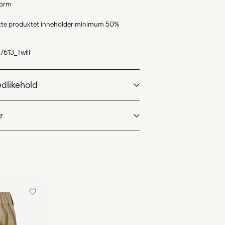
form
ette produktet inneholder minimum 50%
7613_Twill
edlikehold
r
 maks 40°C med skånsomt vaskeprogram
oint (PostNord)
59,00 kr
ketrommel
kejern. Høyest temp. 100°C
Leveringsalternativer
snor