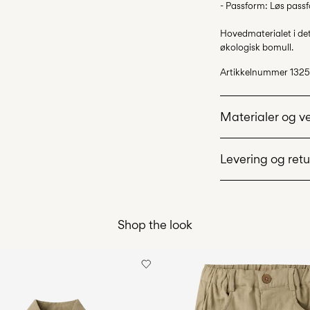
- Passform: Løs pass
Hovedmaterialet i d
økologisk bomull.
Artikkelnummer
1325
Materialer og v
Levering og retu
Maskinvask på
Ikke bleke
Pick up at Service P
Ikke tørk i tør
Shop the look
Lav temp. stry
Ikke tørrens
Tørk med tørke