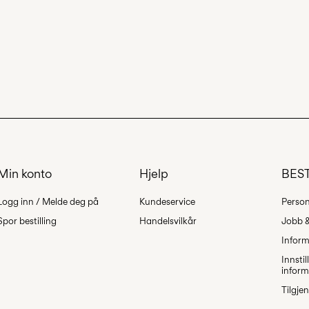
Min konto
Hjelp
BEST
Logg inn / Melde deg på
Kundeservice
Person
Spor bestilling
Handelsvilkår
Jobb &
Inform
Innstil
inform
Tilgje