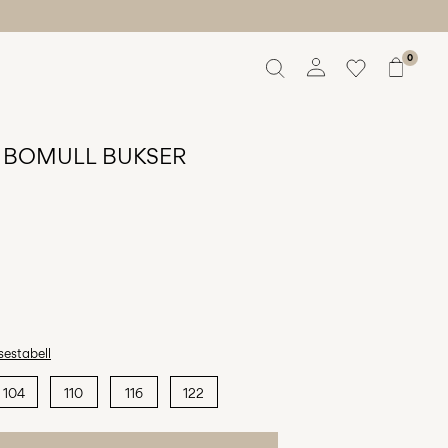
0
Oversikt
Bestillinger
 BOMULL BUKSER
Profil
Ønskeliste
Støtte
Logg ut
sestabell
104
110
116
122