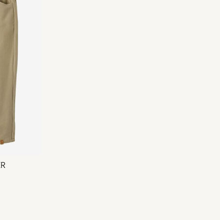
Retur og bytte
ER