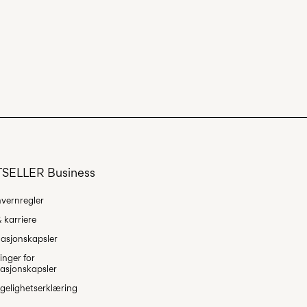
SELLER Business
vernregler
 karriere
asjonskapsler
linger for
asjonskapsler
ngelighetserklæring