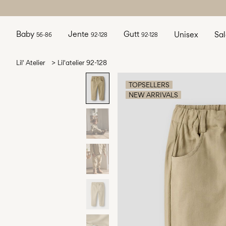
Baby
Jente
Gutt
Unisex
Sa
56-86
92-128
92-128
Lil' Atelier
Lil'atelier 92-128
TOPSELLERS
NEW ARRIVALS