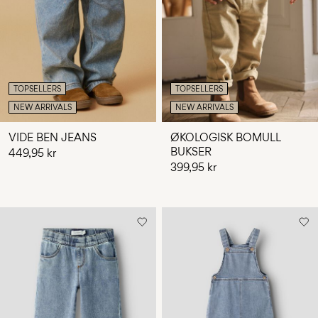
Spørsmål?
Om
oss
Norge
TOPSELLERS
TOPSELLERS
/
NEW ARRIVALS
NEW ARRIVALS
norsk
VIDE BEN JEANS
ØKOLOGISK BOMULL
BUKSER
449,95 kr
399,95 kr