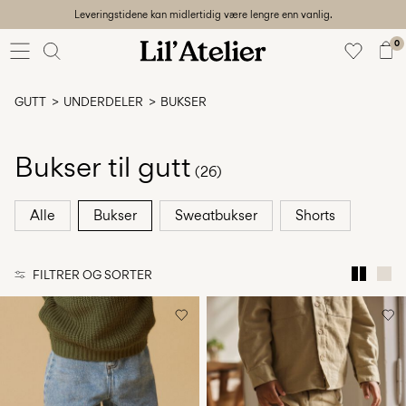
Leveringstidene kan midlertidig være lengre enn vanlig.
Baby
56-86
0
Jente
92-128
GUTT
UNDERDELER
BUKSER
Gutt
92-128
Unisex
Bukser til gutt
(26)
Sale
Alle
Bukser
Sweatbukser
Shorts
Beach
ready
FILTRER OG SORTER
56-
128
Logg
inn