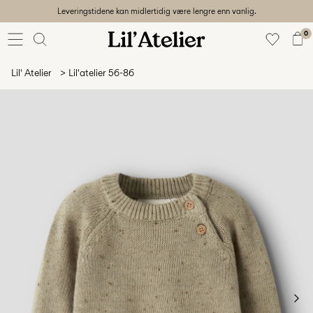
Leveringstidene kan midlertidig være lengre enn vanlig.
Baby
56-86
0
Jente
92-128
Lil' Atelier
Lil'atelier 56-86
Gutt
92-128
Unisex
Sale
Beach
ready
56-
128
Logg
inn