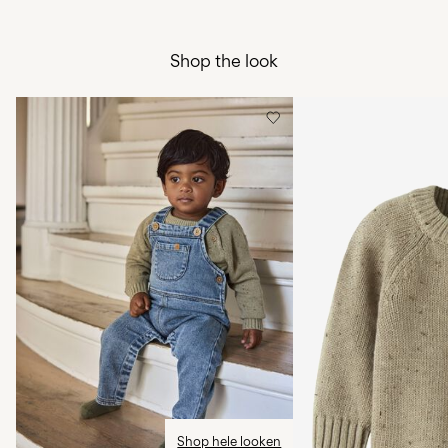
Ikke bleke
Pick up at Service Point (PostNord)
59,00 kr
Ikke tørk i tørketrommel
Shop the look
Lav temp. strykejern. Høyest temp. 100°C
Leveringsalternativer
Ikke tørrens
Tørk liggende
Retur og bytte
Shop hele looken