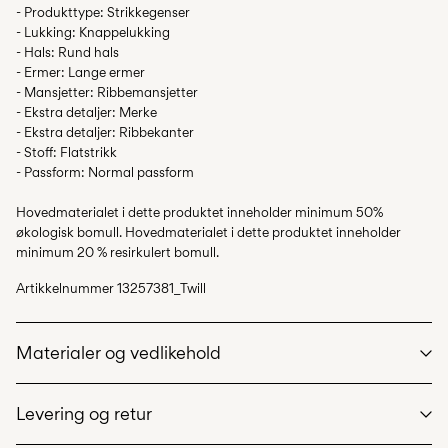
- Produkttype: Strikkegenser
- Lukking: Knappelukking
- Hals: Rund hals
- Ermer: Lange ermer
- Mansjetter: Ribbemansjetter
- Ekstra detaljer: Merke
- Ekstra detaljer: Ribbekanter
- Stoff: Flatstrikk
- Passform: Normal passform
Hovedmaterialet i dette produktet inneholder minimum 50%
økologisk bomull. Hovedmaterialet i dette produktet inneholder
minimum 20 % resirkulert bomull.
Artikkelnummer
13257381_Twill
Materialer og vedlikehold
Levering og retur
Maskinvask på maks 40°C med skånsomt vaskeprogram