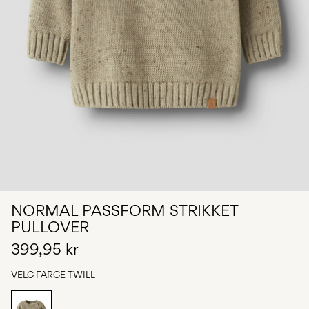
Spørsmål?
Om
oss
Norge
/
norsk
NORMAL PASSFORM STRIKKET
PULLOVER
399,95 kr
VELG FARGE
TWILL