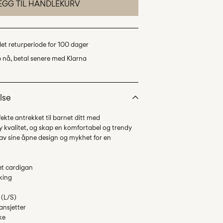
EGG TIL HANDLEKURV
det returperiode for 100 dager
 nå, betal senere med Klarna
lse
kte antrekket til barnet ditt med
 kvalitet, og skap en komfortabel og trendy
t av sine åpne design og mykhet for en
et cardigan
king
 (L/S)
ansjetter
ke