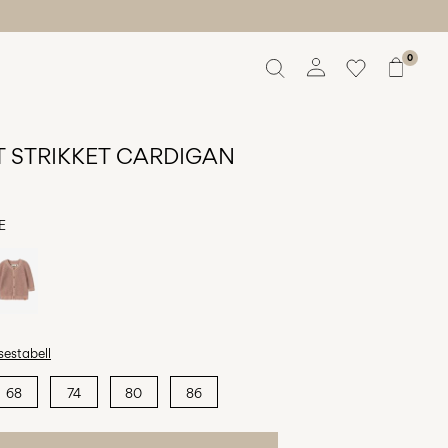
0
Oversikt
Bestillinger
 STRIKKET CARDIGAN
Profil
Ønskeliste
Støtte
E
Logg ut
sestabell
68
74
80
86