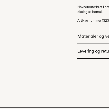
Hovedmaterialet i d
økologisk bomull.
Artikkelnummer
1323
Materialer og v
Levering og retu
Maskinvask på
Ikke bleke
Pick up at Service P
Ikke tørk i tør
Lav temp. stry
Ikke tørrens
Tørk liggende