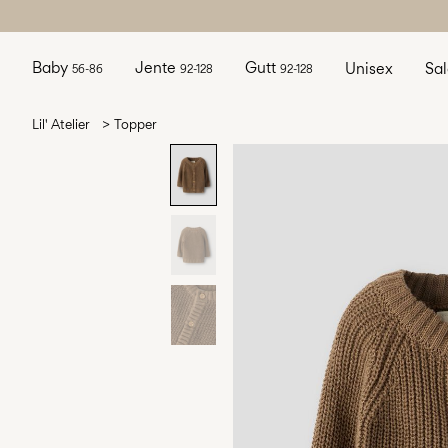
Baby
Jente
Gutt
Unisex
Sa
56-86
92-128
92-128
Lil' Atelier
Topper