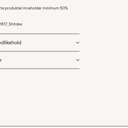
ette produktet inneholder minimum 50%
1617_Shitake
edlikehold
r
 maks 40°C med skånsomt vaskeprogram
oint (PostNord)
59,00 kr
ketrommel
kejern. Høyest temp. 100°C
Leveringsalternativer