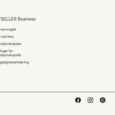
Retur og bytte
SELLER Business
vernregler
 karriere
asjonskapsler
linger for
asjonskapsler
ngelighetserklæring