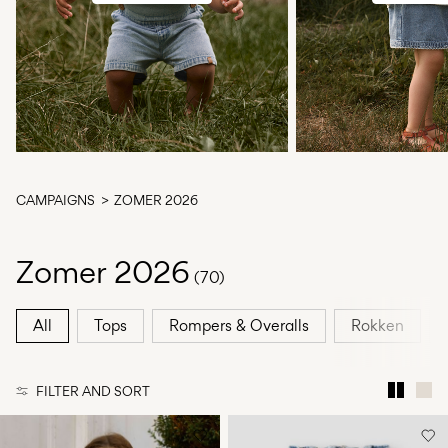
Any
questions?
About
Us
Nederland
/
Nederlands
CAMPAIGNS
ZOMER 2026
Zomer 2026
(70)
All
Tops
Rompers & Overalls
Rokken
FILTER AND SORT