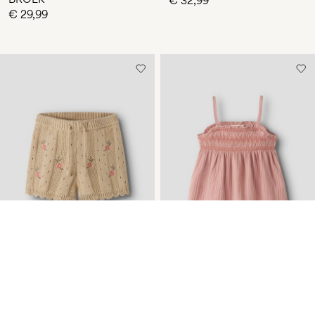
€ 32,99
€ 29,99
-30%
GEBREID SHORTS
MUSLIN TOP MET
BANDJES
€ 23,05
€ 32,99
€ 34,99