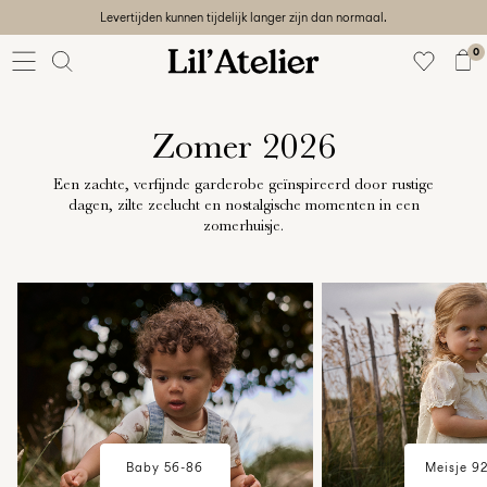
Levertijden kunnen tijdelijk langer zijn dan normaal.
Baby
56-86
0
Meisje
92-128
Jongen
Zomer 2026
92-128
Unisex
Een zachte, verfijnde garderobe geïnspireerd door rustige
dagen, zilte zeelucht en nostalgische momenten in een
Sale
zomerhuisje.
w18-plp-catbanner-la-lilatelier-
Beach
w18-plp-catbanner-l
ready
baby-campaign-summerhouse-
mini-girl-campaig
56-
edit-region1
summerhouse-edit
128
Sign
in
Baby 56-86
Meisje 92