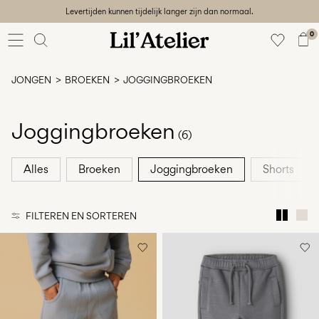
Levertijden kunnen tijdelijk langer zijn dan normaal.
Baby
56-86
0
Meisje
92-128
JONGEN
BROEKEN
JOGGINGBROEKEN
Jongen
92-128
Unisex
Joggingbroeken
(6)
Sale
Alles
Broeken
Joggingbroeken
Shorts
Beach
ready
FILTEREN EN SORTEREN
56-
128
Inloggen
Heb