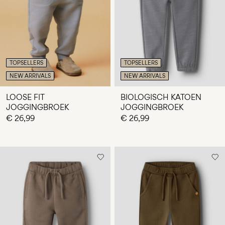
je
vragen?
Over
ons
TOPSELLERS
TOPSELLERS
Nederland
NEW ARRIVALS
NEW ARRIVALS
/
Nederlands
LOOSE FIT
BIOLOGISCH KATOEN
JOGGINGBROEK
JOGGINGBROEK
€ 26,99
€ 26,99