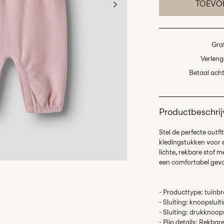
TOEVO
Gra
Verleng
Betaal acht
Productbeschrij
Stel de perfecte outf
kledingstukken voor e
lichte, rekbare stof 
- Producttype: tuinb
- Sluiting: knoopsluit
- Sluiting: drukknoop
- Pijp details: Rekba