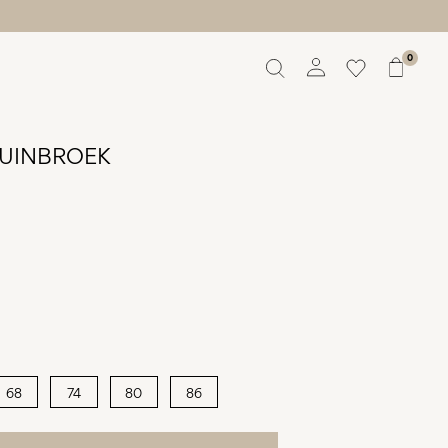
0
Overzicht
Bestellingen
TUINBROEK
Profiel
Verlanglijstje
Help
Uitloggen
68
74
80
86