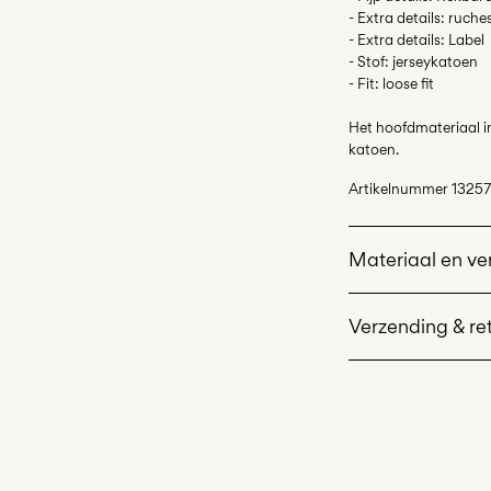
- Extra details: ruche
- Extra details: Label
- Stof: jerseykatoen
- Fit: loose fit
Het hoofdmateriaal i
katoen.
Artikelnummer
13257
Materiaal en ve
Verzending & re
Wasmachine me
Niet bleken
Thuisbezorging (DH
Niet drogen in 
Strijken op mi
Ophalen bij afhaalp
Niet chemisch 