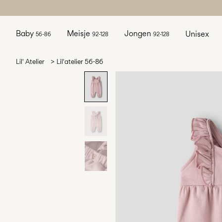
Baby
Meisje
Jongen
Unisex
56-86
92-128
92-128
Lil' Atelier
Lil'atelier 56-86