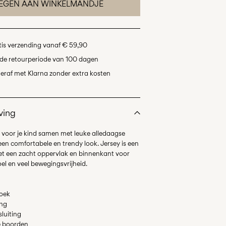
EGEN AAN WINKELMANDJE
tis verzending vanaf € 59,90
de retourperiode van 100 dagen
eraf met Klarna zonder extra kosten
ving
it voor je kind samen met leuke alledaagse
en comfortabele en trendy look. Jersey is een
met een zacht oppervlak en binnenkant voor
roek
ing
sluiting
re boorden