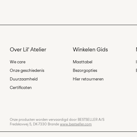
Over Lil' Atelier
Winkelen Gids
We care
Maattabel
Onze geschiedenis
Bezorgopties
Duurzaamheid
Hier retourneren
Certificaten
Onze producten worden vervaardigd door BESTSELLER A/S
Fredskovvej 5, DK-7330 Brande
www.bestseller.com