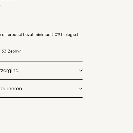
s
n dit product bevat minimaal 50% biologisch
163_Zephyr
rzorging
tourneren
t fijnwasprogramma op max. 40°C
L)
€ 3,95
de droger
ddelhoge temperatuur
unt (DHL)
€ 3,95
reinigen