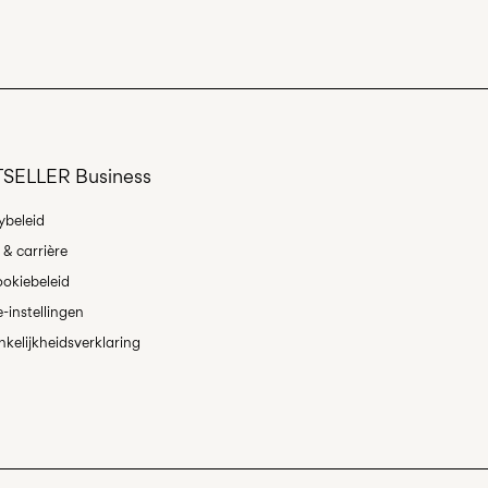
en
lpunt(MONDIALRELAY)
€ 3,95
SELLER Business
es
ybeleid
& carrière
okiebeleid
-instellingen
kelijkheidsverklaring
 & Omruilen