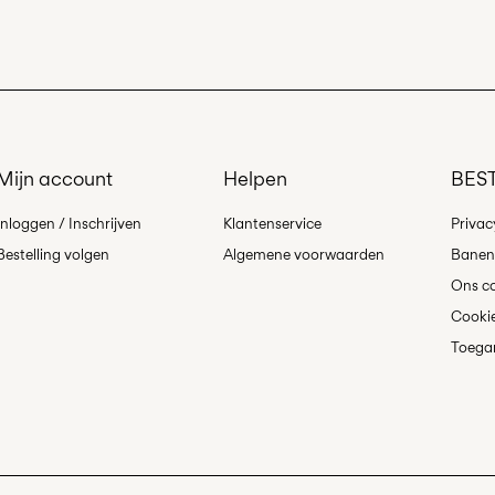
Gratis vanaf
€ 59,90
Hangend drog
Ophalen bij afhaa
Gratis vanaf
€ 59,90
Mijn account
Helpen
BEST
Verzendopti
Inloggen / Inschrijven
Klantenservice
Privac
Bestelling volgen
Algemene voorwaarden
Banen 
Ons co
Cookie
Toegan
Retourneren