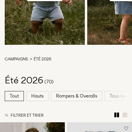
Des
questions
?
À
propos
de
nous
Suisse
CAMPAIGNS
ÉTÉ 2026
/
français
Été 2026
(70)
Tout
Hauts
Rompers & Overalls
Tous les b
FILTRER ET TRIER