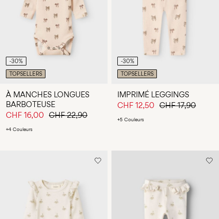
Des
questions
?
À
propos
-30%
-30%
de
TOPSELLERS
TOPSELLERS
nous
À MANCHES LONGUES
IMPRIMÉ LEGGINGS
Suisse
BARBOTEUSE
CHF 12,50
CHF 17,90
/
CHF 16,00
CHF 22,90
+5 Couleurs
français
+4 Couleurs