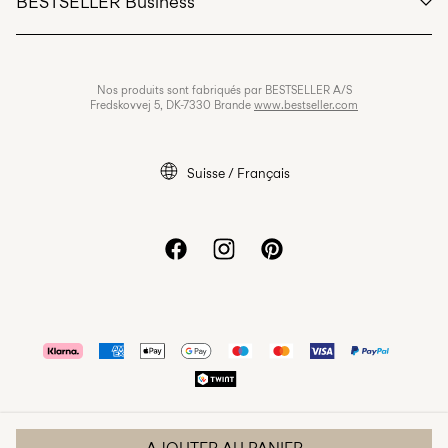
BESTSELLER Business
Conditions générales
Politique de confidentialité
Carrières
Nos produits sont fabriqués par BESTSELLER A/S
Cookies
Fredskovvej 5, DK-7330 Brande
www.bestseller.com
Paramètres des cookies
Mentions légales
Suisse / Français
Déclaration d’accessibilité