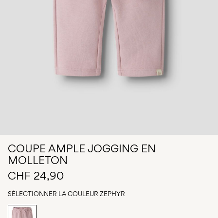
Des
questions
?
À
propos
de
nous
Suisse
/
français
COUPE AMPLE JOGGING EN
MOLLETON
CHF 24,90
SÉLECTIONNER LA COULEUR
ZEPHYR