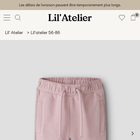
Les délais de livraison peuvent être temporairement plus longs.
Baby
56-86
0
Fille
92-128
Lil' Atelier
Lil'atelier 56-86
Garçon
92-128
Unisex
Sale
Beach
ready
56-
128
Connectez-
vous