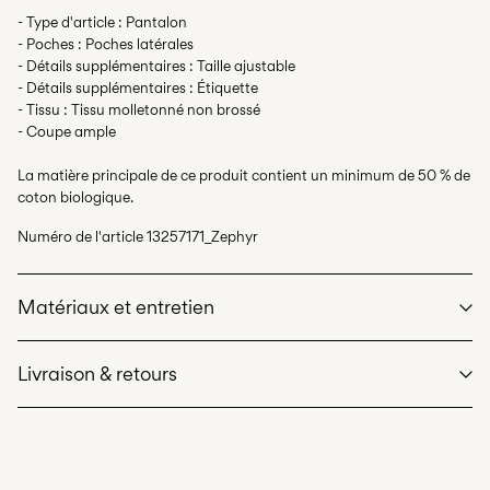
- Type d'article : Pantalon
- Poches : Poches latérales
- Détails supplémentaires : Taille ajustable
- Détails supplémentaires : Étiquette
- Tissu : Tissu molletonné non brossé
- Coupe ample
La matière principale de ce produit contient un minimum de 50 % de
coton biologique.
Numéro de l'article
13257171_Zephyr
Matériaux et entretien
Livraison & retours
Lavage en machine à 40°C maximum avec programme de
lavage délicat
Ne pas blanchir
Livraison à domicile (SwissPost Priority)
CHF 6,95
Séchage en tambour interdit
Offerte à partir de
CHF 99,90