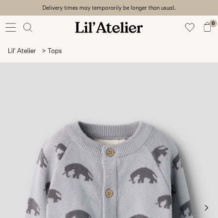
Delivery times may temporarily be longer than usual.
Baby
56-86
0
Girl
92-128
Lil' Atelier
Tops
Boy
92-128
Unisex
Sale
Beach
ready
56-
128
Iniciar
sesión