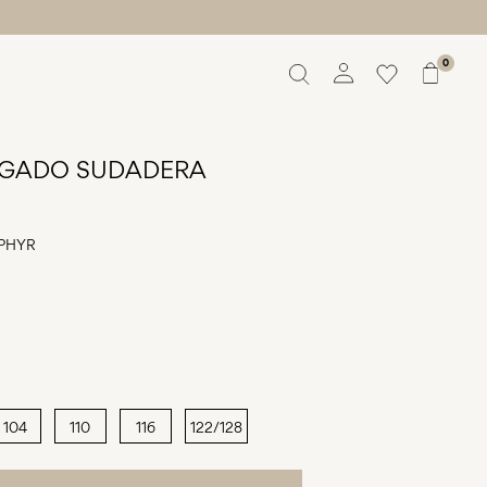
0
Overview
Orders
LGADO SUDADERA
Profile
Wishlist
Support
PHYR
Sign Out
104
110
116
122/128