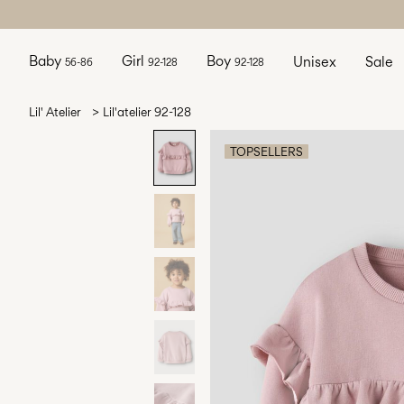
Baby
Girl
Boy
Unisex
Sale
56-86
92-128
92-128
Lil' Atelier
Lil'atelier 92-128
TOPSELLERS