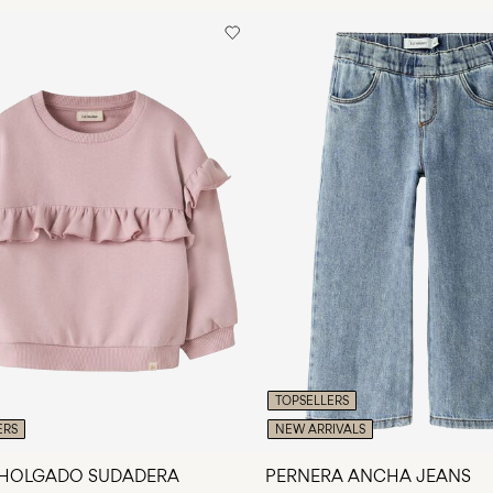
Recogida en punto d
Do not dry cle
Free from
€ 69,90
Line dry
devoluciones y camb
TOPSELLERS
ERS
NEW ARRIVALS
 HOLGADO SUDADERA
PERNERA ANCHA JEANS