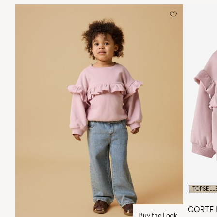
TOPSELL
CORTE
Buy the Look