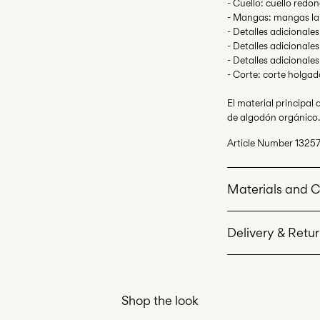
- Cuello: cuello redo
- Mangas: mangas la
- Detalles adicionale
- Detalles adicionales
- Detalles adicionale
- Corte: corte holgad
El material principa
de algodón orgánico.
Article Number
1325
Materials and 
Delivery & Retu
Machine wash 
Do not bleach
Entregas a domicilio
Do not tumble 
Shop the look
Iron on medium