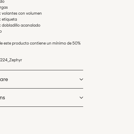
ndo
rgas
s: volantes con volumen
: etiqueta
s: dobladillo acanalado
o
l de este producto contiene un mínimo de 50%
7224_Zephyr
Care
rns
at max 40°C under gentle wash programme
 (Correos)
€ 5,95
dry
 heat settings