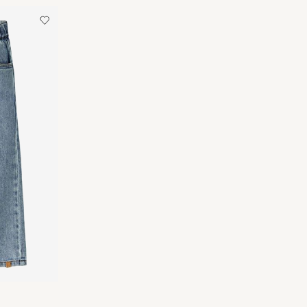
e servicio (Correos)
€ 4,95
an
opciones de envío
ios