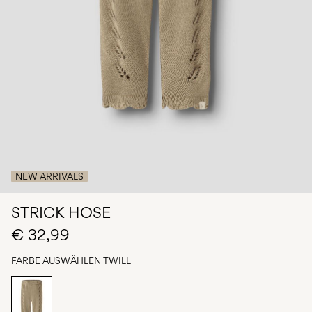
du
Fragen?
Über
uns
Deutschland
/
Deutsch
NEW ARRIVALS
STRICK HOSE
€ 32,99
FARBE AUSWÄHLEN
TWILL