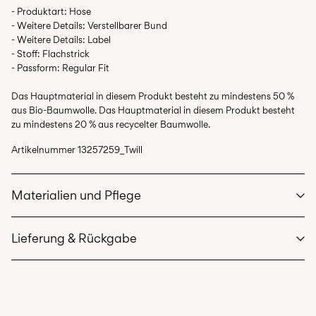
- Produktart: Hose
- Weitere Details: Verstellbarer Bund
- Weitere Details: Label
- Stoff: Flachstrick
- Passform: Regular Fit
Das Hauptmaterial in diesem Produkt besteht zu mindestens 50 %
aus Bio-Baumwolle. Das Hauptmaterial in diesem Produkt besteht
zu mindestens 20 % aus recycelter Baumwolle.
Artikelnummer
13257259_Twill
Materialien und Pflege
Lieferung & Rückgabe
Maschinenwäsche, halbvoll, kurzer Schleudergang bei 40 °C
Nicht bleichen
Lieferung nach Hause (DHL)
€ 3,95
Nicht im Wäschetrockner trocknen
Ab
€ 59,90
kostenlos