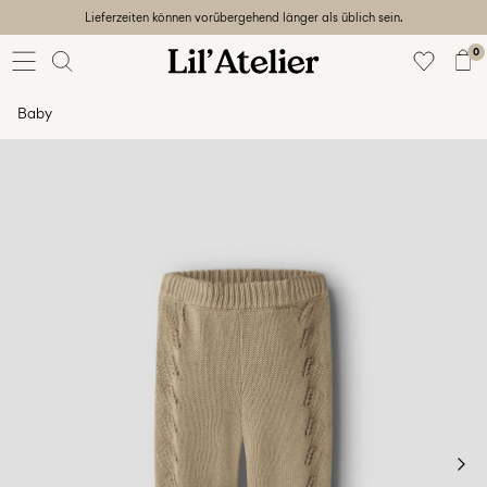
Lieferzeiten können vorübergehend länger als üblich sein.
Baby
56-86
0
Mädchen
92-128
Baby
Junge
92-128
Unisex
Sale
Beach
ready
56-
128
Anmelden
Hast