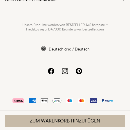
Allgemeine Geschäftsbedingungen
Datenschutzrichtlinien
Jobs & karriere
Unsere Produkte werden von BESTSELLER A/S hergestellt
Cookie-richtlinie
Fredskovvej 5, DK-7330 Brande
www.bestseller.com
Cookie-einstellungen
Impressum
Deutschland / Deutsch
Erklärung zur Barrierefreiheit
ZUM WARENKORB HINZUFÜGEN