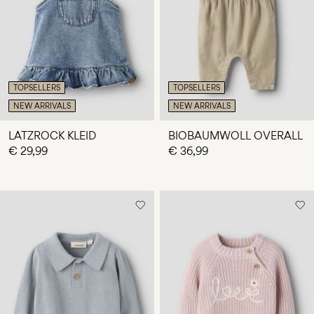
du
Fragen?
Über
uns
TOPSELLERS
TOPSELLERS
Deutschland
NEW ARRIVALS
NEW ARRIVALS
/
Deutsch
LATZROCK KLEID
BIOBAUMWOLL OVERALL
€ 29,99
€ 36,99