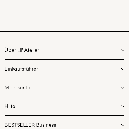
Über Lil' Atelier
We care
Einkaufsführer
Unsere Geschichte
Nachhaltigkeit
Größentabelle
Rechtliche Dokumente
Mein konto
Lieferoptionen
Hier zurückgeben
Einloggen / Anmelden
Hilfe
Bestellung verfolgen
Kundendienst
BESTSELLER Business
Allgemeine Geschäftsbedingungen