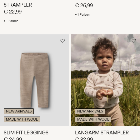
STRAMPLER
€ 26,99
€ 22,99
+ 1 Farben
+ 1 Farben
NEW ARRIVALS
NEW ARRIVALS
MADE WITH WOOL
MADE WITH WOOL
SLIM FIT LEGGINGS
LANGARM STRAMPLER
€ 24,99
€ 32,99