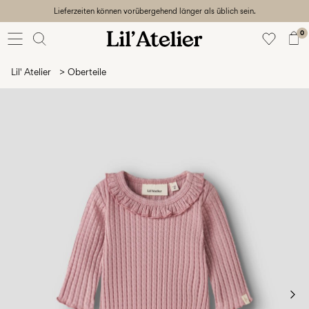
Lieferzeiten können vorübergehend länger als üblich sein.
Baby
56-86
0
Mädchen
92-128
Lil' Atelier
Oberteile
Junge
92-128
Unisex
Sale
Beach
ready
56-
128
Anmelden
Hast