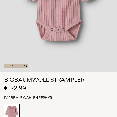
du
Fragen?
Über
uns
Deutschland
/
Deutsch
TOPSELLERS
BIOBAUMWOLL STRAMPLER
€ 22,99
FARBE AUSWÄHLEN
ZEPHYR