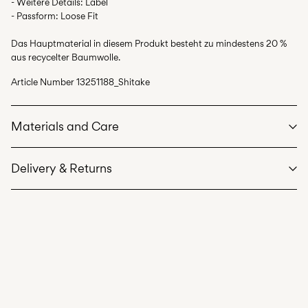
- Weitere Details: Label
- Passform: Loose Fit
Das Hauptmaterial in diesem Produkt besteht zu mindestens 20 %
aus recycelter Baumwolle.
Article Number
13251188_Shitake
Materials and Care
Delivery & Returns
Machine wash at max 40°C under gentle wash programme
Do not bleach
Lieferung nach Hause (SwissPost Priority)
CHF 6,95
Do not tumble dry
Free from
CHF 99,90
Iron on medium heat settings
Do not dry clean
Lieferung nach Hause (SwissPost Economy)
CHF 5,95
Line dry