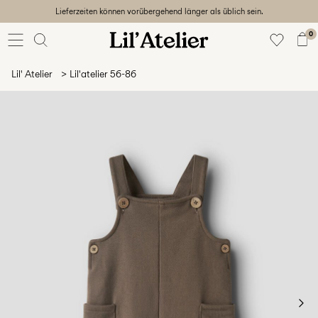
Lieferzeiten können vorübergehend länger als üblich sein.
Baby
56-86
0
Mädchen
92-128
Lil' Atelier
Lil'atelier 56-86
Junge
92-128
Unisex
Sale
Beach
ready
56-
128
Sign
in