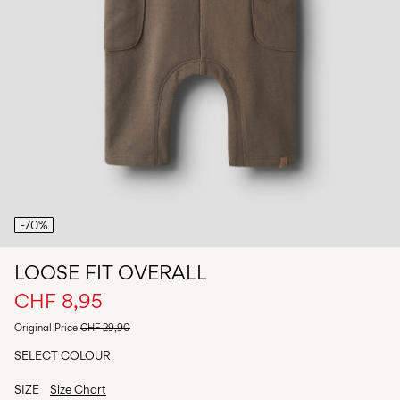
Any
questions?
About
Us
Schweiz
/
Deutsch
-70%
LOOSE FIT OVERALL
CHF 8,95
Original Price
CHF 29,90
SELECT COLOUR
SIZE
Size Chart