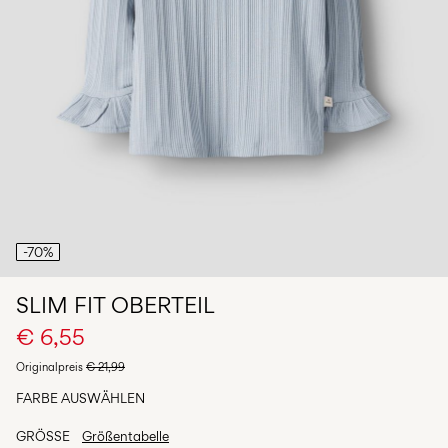
du
Fragen?
Über
uns
Österreich
/
Deutsch
-70%
SLIM FIT OBERTEIL
€ 6,55
Originalpreis
€ 21,99
FARBE AUSWÄHLEN
GRÖSSE
Größentabelle