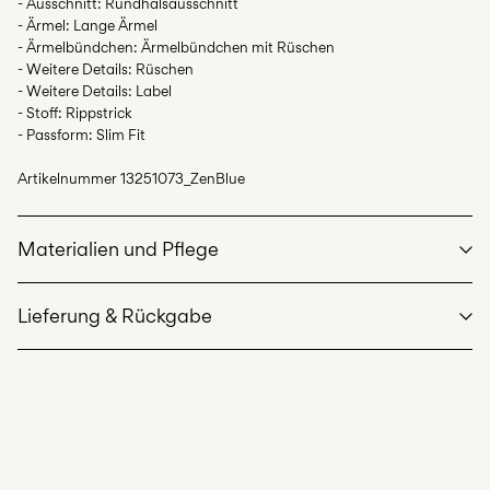
- Ausschnitt: Rundhalsausschnitt
- Ärmel: Lange Ärmel
- Ärmelbündchen: Ärmelbündchen mit Rüschen
- Weitere Details: Rüschen
- Weitere Details: Label
- Stoff: Rippstrick
- Passform: Slim Fit
Artikelnummer
13251073_ZenBlue
Materialien und Pflege
Lieferung & Rückgabe
Maschinenwäsche bei max. 40 °C im Schonwaschgang
Lieferung nach Hause (Post AT)
€ 4,95
Nicht bleichen
Ab
€ 69,90
kostenlos
Nicht im Wäschetrockner trocknen
Bügeleisen auf mittlerer Hitze.