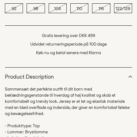
92
98
104
110
116
122/128
Gratis levering over DKK 499
Udvidet returneringsperiode på 100 dage
Køb nu og betal senere med Klarna
Product Description
Sammensæt det perfekte outfit til dit barn med
beklædningsgenstande til hverdag af høj kvalitet og skab et
komfortabelt og trendy look. Jersey er et let og elastisk materiale
med en blød overflade og inderside, der giver en komfortabel følelse
og bevægelsesfrihed.
- Produkttype: Top
- Lommer: Brystlomme