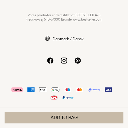
Fortrolighedspolitik
Job & Karriere
Vores produkter er fremstillet af BESTSELLER A/S
Cookiepolitik
Fredskovvej 5, DK-7330 Brande
www.bestseller.com
Cookie settings
Tilgængelighedserklæring
Danmark / Dansk
ADD TO BAG