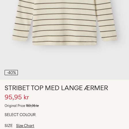
Any
questions?
About
Us
Danmark
/
dansk
-40%
STRIBET TOP MED LANGE ÆRMER
95,95 kr
Original Price
159,95 kr
SELECT COLOUR
SIZE
Size Chart