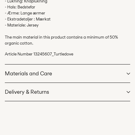
- Lukning: Knaplukning
- Hals: Bedstefar
- Ærme: Lange ærmer
- Ekstradetaljer : Mærkat
- Materiale: Jersey
The main material in this product contains a minimum of 50%
organic cotton.
Article Number
13245607_Turtledove
Materials and Care
Delivery & Returns
Machine wash at max 40°C under gentle wash programme
Do not bleach
Hent ved service point (GLS)
29,00 kr
Do not tumble dry
Free from
499,00 kr
Iron on medium heat settings