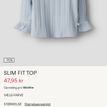
Har
du
spørgsmål?
Om
os
Danmark
/
dansk
-70%
SLIM FIT TOP
47,95 kr
Oprindelig pris
159,95 kr
VÆLG FARVE
STØRRELSE
Størrelsesoversigt