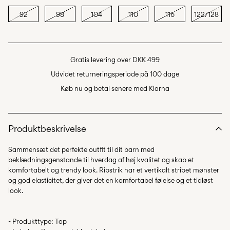
92
98
104
110
116
122/128
Gratis levering over DKK 499
Udvidet returneringsperiode på 100 dage
Køb nu og betal senere med Klarna
Produktbeskrivelse
Sammensæt det perfekte outfit til dit barn med
beklædningsgenstande til hverdag af høj kvalitet og skab et
komfortabelt og trendy look. Ribstrik har et vertikalt stribet mønster
og god elasticitet, der giver det en komfortabel følelse og et tidløst
- Produkttype: Top