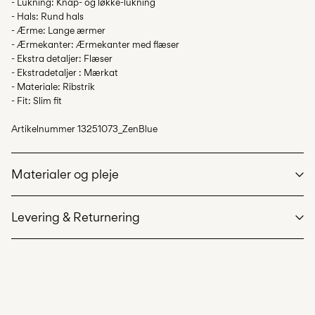
- Lukning: Knap- og løkke-lukning
- Hals: Rund hals
- Ærme: Lange ærmer
- Ærmekanter: Ærmekanter med flæser
- Ekstra detaljer: Flæser
- Ekstradetaljer : Mærkat
- Materiale: Ribstrik
- Fit: Slim fit
Artikelnummer
13251073_ZenBlue
Materialer og pleje
Levering & Returnering
Maskinvask på maks 40°C på skånsom vask
Hent ved service point (GLS)
29,00 kr
Må ikke bleges
Gratis fra
499,00 kr
Må ikke tørretumbles
Stryges ved medium varme