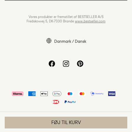
Fortrolighedspolitik
Job & Karriere
Vores produkter er fremstillet af BESTSELLER A/S
Cookiepolitik
Fredskovvej 5, DK-7330 Brande
www.bestseller.com
Cookie settings
Tilgængelighedserklæring
Danmark / Dansk
FØJ TIL KURV